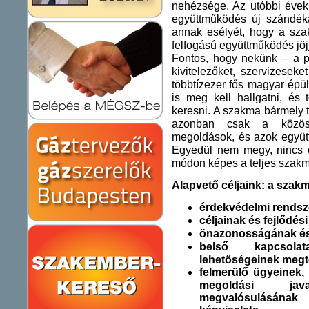
nehézsége. Az utóbbi évek 
együttműködés új szándéka
annak esélyét, hogy a szak
felfogású együttműködés jöjj
Fontos, hogy nekünk – a pi
kivitelezőket, szervizesek
többtízezer fős magyar épü
is meg kell hallgatni, és
keresni. A szakma bármely t
azonban csak a közös m
megoldások, és azok együtt
Egyedül nem megy, nincs o
módon képes a teljes szakmá
Alapvető céljaink: a szak
érdekvédelmi rendsz
céljainak és fejlődési
önazonosságának és
belső kapcsolat
lehetőségeinek megt
felmerülő ügyeinek,
megoldási jav
megvalósulásána