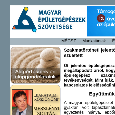
MÉGSZ
Munkatársak
É
Szakmatörténeti jelen
született
Öt jelentős épületgépész
megállapodott arról, hogy 
épületgépész szakm
tevékenységét. Mint írják
kapcsolatos felelősségünk
Együttműk
A magyar épületgépészet 
gyakran volt tapasztalh
egyeztetés hiánya, ebbő