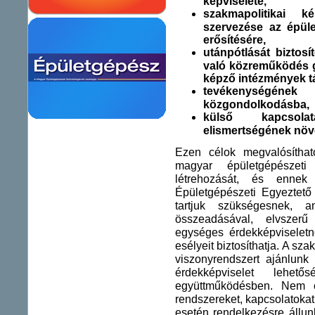
képviselete,
szakmapolitikai k
szervezése az épül
erősítésére,
utánpótlását biztosí
való közreműködés gy
képző intézmények t
tevékenységéne
közgondolkodásba,
külső kapcsolat
elismertségének növ
Ezen célok megvalósítha
magyar épületgépészeti
létrehozását, és ennek
Épületgépészeti Egyeztető
tartjuk szükségesnek, a
összeadásával, elvszer
egységes érdekképviselet
esélyeit biztosíthatja. A sza
viszonyrendszert ajánlunk
érdekképviselet lehe
együttműködésben. Nem 
rendszereket, kapcsolatokat,
esetén rendelkezésre állun