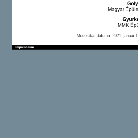
Goly
Magyar Épüle
Gyurko
MMK Épül
Módosítás dátuma: 2021. január 1
Impresszum