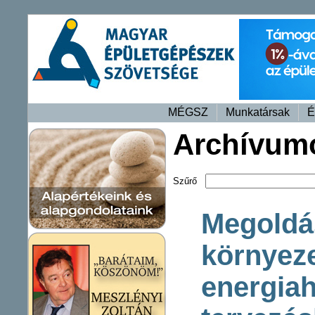
MÉGSZ
Munkatársak
É
Archívum
Szűrő
Megoldá
környeze
energia