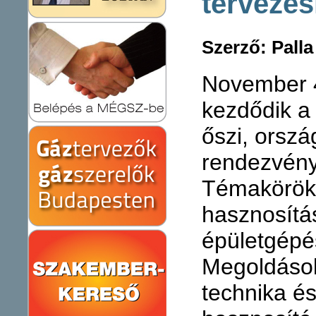
tervezé
Szerző: Palla
November 
kezdődik a
őszi, orszá
rendezvény
Témakörök:
hasznosítá
épületgépé
Megoldáso
technika é