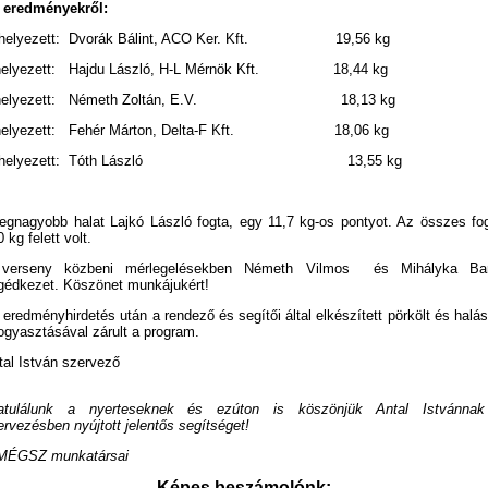
 eredményekről:
 helyezett: Dvorák Bálint, ACO Ker. Kft. 19,56 kg
helyezett: Hajdu László, H-L Mérnök Kft. 18,44 kg
.helyezett: Németh Zoltán, E.V. 18,13 kg
helyezett: Fehér Márton, Delta-F Kft. 18,06 kg
. helyezett: Tóth László 13,55 kg
legnagyobb halat Lajkó László fogta, egy 11,7 kg-os pontyot. Az összes fo
 kg felett volt.
verseny közbeni mérlegelésekben Németh Vilmos és Mihályka Ba
gédkezet. Köszönet munkájukért!
 eredményhirdetés után a rendező és segítői által elkészített pörkölt és halás
fogyasztásával zárult a program.
tal István szervező
atulálunk a nyerteseknek és ezúton is köszönjük Antal Istvánna
ervezésben nyújtott jelentős segítséget!
MÉGSZ munkatársai
Képes beszámolónk: