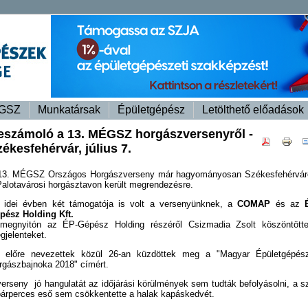
GSZ
Munkatársak
Épületgépész
Letölthető előadások
eszámoló a 13. MÉGSZ horgászversenyről -
ékesfehérvár, július 7.
13. MÉGSZ Országos Horgászverseny már hagyományosan Székesfehérvár
Palotavárosi horgásztavon került megrendezésre.
 idei évben két támogatója is volt a versenyünknek, a
COMAP
és az
pész Holding Kft.
megnyitón az ÉP-Gépész Holding részéről Csizmadia Zsolt köszöntött
gjelenteket.
 előre nevezettek közül 26-an küzdöttek meg a "Magyar Épületgépés
rgászbajnoka 2018" címért.
verseny jó hangulatát az időjárási körülmények sem tudták befolyásolni, a sz
párperces eső sem csökkentette a halak kapáskedvét.