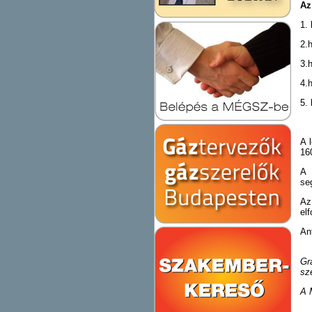
Az
1.
2.
3
4.
5
A 
160
A 
se
Az
el
An
Gr
sz
A 