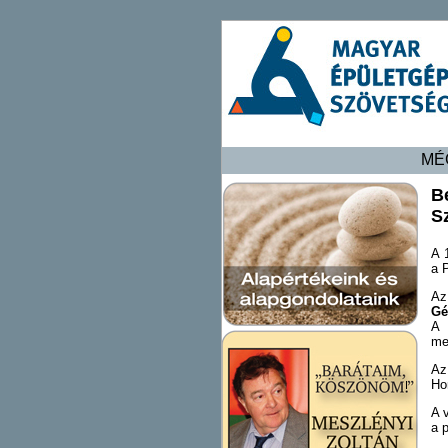
MÉ
B
Sz
A 
a 
Az
Gé
A 
me
Az
Ho
A 
a 