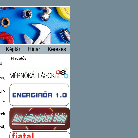
Képtár
Hírtár
Keresés
Hirdetés
on,
ÉP-
e a
zek
él,