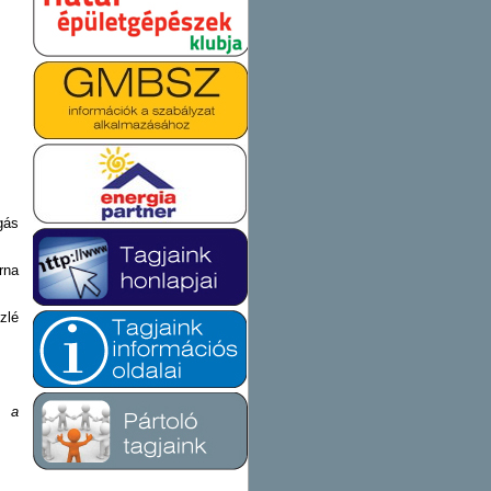
gás
rna
zlé
k a