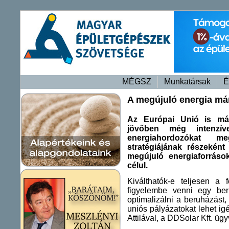
MÉGSZ
Munkatársak
É
A megújuló energia már
Az Európai Unió is már
jövőben még intenzíve
energiahordozókat 
stratégiájának részekén
megújuló energiaforráso
célul.
Kiválthatók-e teljesen a f
figyelembe venni egy ber
optimalizálni a beruházást,
uniós pályázatokat lehet i
Attilával, a DDSolar Kft. üg