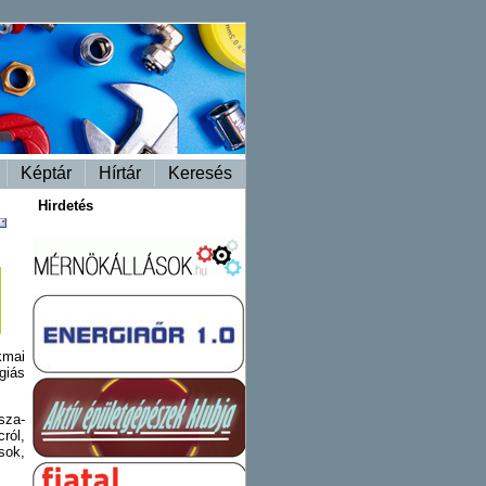
Képtár
Hírtár
Keresés
Hirdetés
kmai
giás
sza-
ról,
sok,