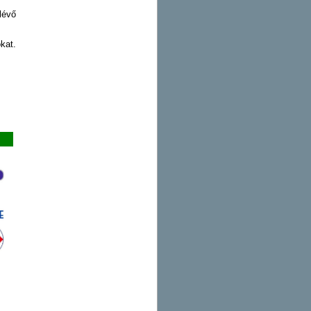
lévő
kat.
i: