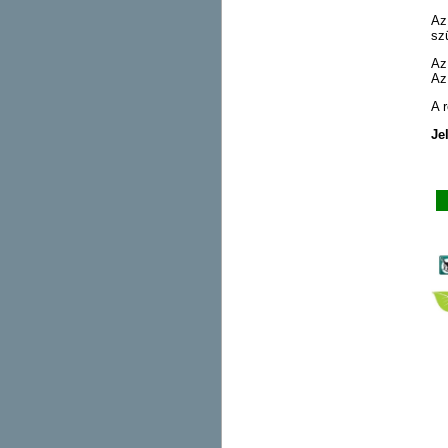
Az
sz
Az
Az
A 
Je