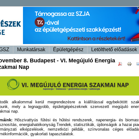
GSZ
Munkatársak
Épületgépész
Letölthető előadások
ovember 8. Budapest - VI. Megújuló Energia
zakmai Nap
todik alkalommal kerül megrendezésre a kiállítással egybekötött sza
punk, mely a legnagyobb, épületgépészeknek szervezett megújuló ener
akmai nap.
máink:
Hőszivattyús fűtési és hűtési rendszerek, napenergia- és biomas
sznosítás, energiahatékonyság.Trendek, statisztikák, újdonságok a hazai piac
rmányzati elképzelések, nemzetközi példák, színvonalas céges előadá
rmékinformációk, gyakorlati tapasztalatok.