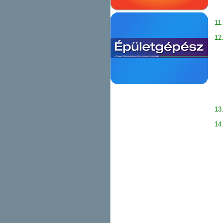
Al
11
12
az
Si
Le
Jo
13
14
Va
(
Mi
Fo
A 
En
A 