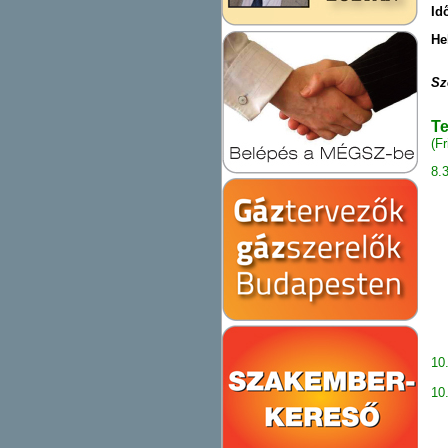
Id
He
Sz
Te
(F
8.
Zu
Bo
Pe
é
Bu
10
10
in
Sa