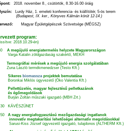
őpont:
2018. november 8., csütörtök, 8.30-16.00 óráig
lyszín:
Lurdy Ház, 1. emeleti konferencia- és kiállítótér, 5-ös terem
(Budapest, IX. ker., Könyves Kálmán körút 12-14.)
ervező:
Magyar Épületgépészek Szövetsége (MÉGSZ)
rvezett program:
rissítve: 2018.10.29-én)
30
A megújuló energiatermelés helyzete Magyarországon
Varga Katalin zöldgazdaság szakértő, MEKH
Termográfiai mérések a megújuló energia szolgálatában
na László termékmenedzser (Testo Kft.)
Sikeres
biomassza
projektek bemutatása
ronkai Miklós ügyvezető (Öko Valentia Kft.)
llettüzelés, magyar fejlesztésű pelletkazánok
s égőmegoldások
rján Zoltán műszaki igazgató (MBH Zrt.)
.30 KÁVÉSZÜNET
.50
A nagy energiafogyasztású mezőgazdasági ingatlanok
novatív megtakarítási lehetőségei alternatív megoldásokkal
rusi-Kiss József ügyvezető igazgató, tulajdonos (ALTHERM Kft.)