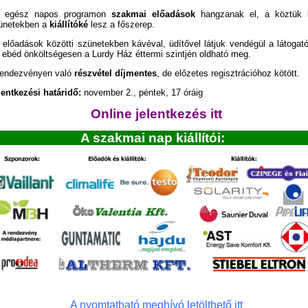
 egész napos programon
szakmai előadások
hangzanak el, a köztük 
ünetekben a
kiállítóké
lesz a főszerep.
 előadások közötti szünetekben kávéval, üdítővel látjuk vendégül a látogató
 ebéd önköltségesen a Lurdy Ház éttermi szintjén oldható meg.
rendezvényen való
részvétel díjmentes
, de előzetes regisztrációhoz kötött.
lentkezési határidő:
november 2., péntek, 17 óráig
Online jelentkezés itt
A szakmai nap kiállító
A nyomtatható meghívó letölthető itt