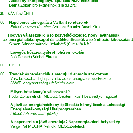
acsony energiaigényű épületek HMV készítése
Barna Zoltán projektmérnök (Hajdu Zrt.)
.30 KÁVÉSZÜNET
.00
Napelemes támogatású Vaillant rendszerek
Előadó egyeztetés alatt
(Vaillant Saunier Duval Kft.)
Hogyan válasszuk ki a jó közvetítőközeget, hogy javíthassuk
 energiahatékonyságot és csökkenthessük a széndioxid-kibocsátást
mon Sándor mérnök, üzletkötő (Climalife Kft.)
vegős hőszivattyúkról fehéren-feketén
ó Renátó (Stiebel Eltron)
.00 EBÉD
.00
Trendek és tendenciák a megújuló energia
szektorban
szkó Csaba, Éghajlatváltozás és energia csoportvezető
WWF Magyarország) /
felkérés alatt
lyen hőszivattyút válasszunk?
dor Zoltán elnök, MÉGSZ Geotermikus Hőszivattyú Tagozat
jövő az energiahatékony épületeké: könnyítések a Lakossági
ergiahatékonysági Hitelprogramban
Előadó felkérés alatt (MFB)
napenergia a jövő energiája
?
Napenergia-piaci helyzetkép
Varga Pál MÉGNAP-elnök, MÉGSZ-alelnök