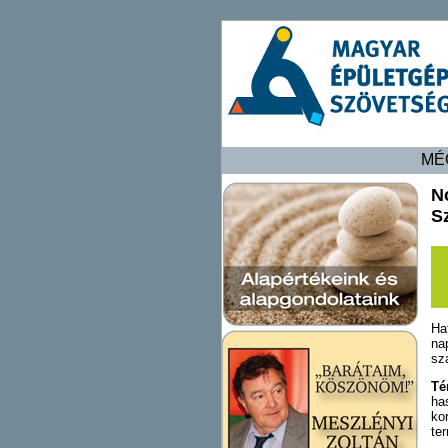
MÉ
N
S
Ha
na
sz
Té
ha
ko
te