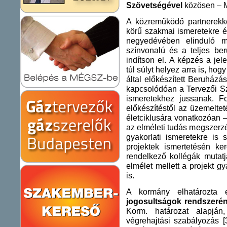
Szövetségével
közösen – Me
A közreműködő partnerekk
körű szakmai ismeretekre é
negyedévében elinduló m
színvonalú és a teljes ber
indítson el. A képzés a je
túl súlyt helyez arra is, ho
által előkészített Beruház
kapcsolódóan a Tervezői Sz
ismeretekhez jussanak. F
előkészítéstől az üzemelteté
életciklusára vonatkozóan –
az elméleti tudás megszerz
gyakorlati ismeretekre is
projektek ismertetésén ker
rendelkező kollégák mutatj
elmélet mellett a projekt gy
is.
A kormány elhatározt
jogosultságok rendszeréne
Korm. határozat alapján
végrehajtási szabályozás [