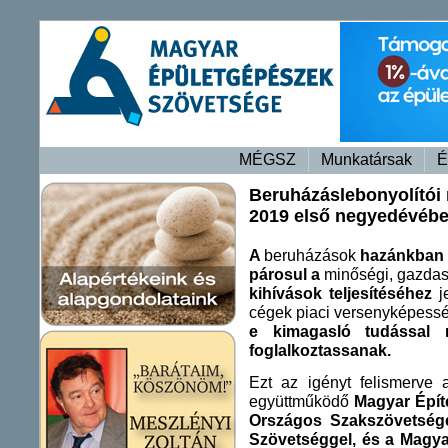
MÉGSZ
Munkatársak
É
Beruházáslebonyolítói 
2019 első negyedévéb
A
beruházások
hazánkban 
párosul a
minőségi, gazdas
kihívások teljesítéséhez
j
cégek piaci versenyképes
e kimagasló tudással r
foglalkoztassanak.
Ezt az igényt felismerve
együttműködő
Magyar Épít
Országos Szakszövetség
Szövetséggel, és a Magy