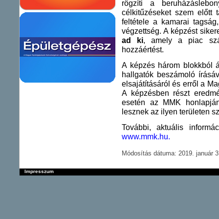
rögzíti a beruházáslebon
célkitűzéseket szem előtt 
feltétele a kamarai tagság
végzettség. A képzést siker
ad ki
, amely a piac szá
hozzáértést.
A képzés három blokkból ál
hallgatók beszámoló írásá
elsajátításáról és erről a M
A képzésben részt eredmén
esetén az MMK honlapján
lesznek az ilyen területen
További, aktuális inform
www.mmk.hu.
Módosítás dátuma: 2019. január 31
Impresszum