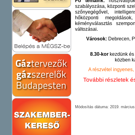
Fő témáink:
hőszivattyúk
szabályozása, központi sze
szőnyegégővel, intellig
hőközponti megoldáso
kéményválasztás szempon
változásai.
Városok:
Debrecen, P
8.30-kor
kezdünk és 
közben k
A részvétel ingyenes, 
További részletek és
Módosítás dátuma: 2019. március 