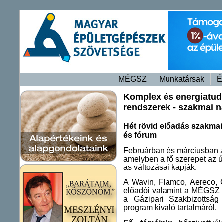
MÉGSZ
Munkatársak
É
Komplex és energiatud
rendszerek - szakmai 
Hét rövid előadás szakma
és fórum
Februárban és márciusban z
amelyben a fő szerepet az 
as változásai kapják.
A Wavin, Flamco, Aereco, 
előadói valamint a MÉGSZ r
a Gázipari Szakbizottsá
program kiváló tartalmáról.