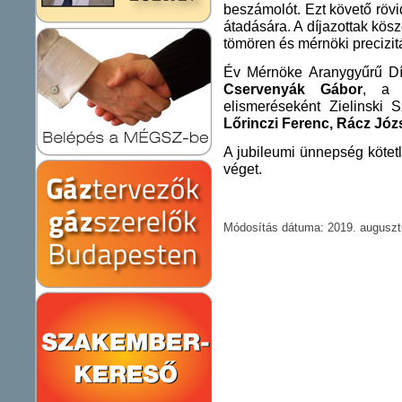
beszámolót. Ezt követő rövi
átadására. A díjazottak kös
tömören és mérnöki precizit
Év Mérnöke Aranygyűrű Dí
Cservenyák Gábor
, a 
elismeréseként Zielinski S
Lőrinczi Ferenc, Rácz Józ
A jubileumi ünnepség kötetl
véget.
Módosítás dátuma: 2019. augusztu