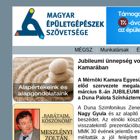
MÉGSZ
Munkatársak
É
Jubileumi ünnepség vo
Kamarában
A Mérnöki Kamara Egyesü
előd szervezete megala
március 8.-án JUBILEUM
a Duna Palota Színházter
A Duna Szimfonikus Zenek
Nagy Gyula
és az alapító
beszédet. Az elnöki kösz
visszatekintő prezentáció
MMK 30 évének jelentős ese
méltatták a jól felépítet