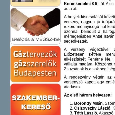
Kereskedelmi
Kft.
-től. A c
adta át.
A helyek kisorsolását követő
verseny, nagyon jó időjárá
rekord mennyiségű hal kerül
azonnal beindult a halfogá
mérlegelésben Antal István
segédkeztek.
A verseny végeztével a
Előzetesen kétféle menü
elkészítését Fehérné Nelli
vállalta magára. Köszönet 
Zsuzsának is a sok segítség
A rendezvény végén az e
versenyző kapott egy emlé
átadásra.
Az első három helyezett:
Böröndy Milán
, Szom
Csizovszky László
, 
Tóth László
, Akasztó 