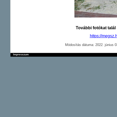
További fotókat talál 
https://megsz.
Módosítás dátuma: 2022. június 0
Impresszum