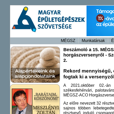
MÉGSZ
Munkatársak
É
Beszámoló a 15. MÉG
horgászversenyről - Sz
2.
Rekord mennyiségű, ö
fogtak ki a versenyző
A 2021.október 02.-
székesfehérvári, p
alotavár
MÉGSZ-ACO Horgászverse
Az előre nevezett 32 részt
sajnos többen lebetegedt
résztvevő induló csomago