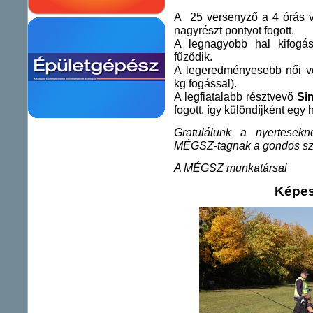
A 25 versenyző a 4 órás ve
nagyrészt
pontyot fogott.
A legnagyobb hal kifogá
fűződik.
A legeredményesebb női 
kg fogással).
A legfiatalabb résztvevő
Si
fogott, így
különdíjként egy 
Gratulálunk a nyertesek
MÉGSZ-tagnak a gondos sz
A MÉGSZ munkatársai
Képes