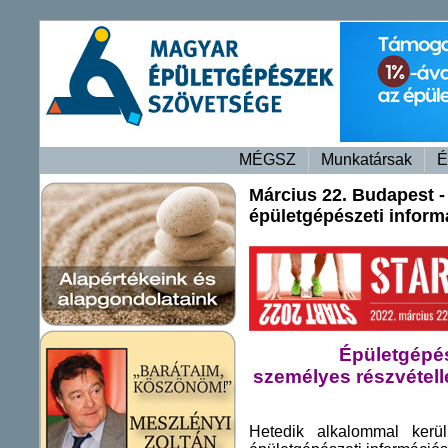
MÉGSZ
Munkatársak
É
Március 22. Budapest 
épületgépészeti inform
Épületgépés
személyes részvétell
Hetedik alkalommal ker