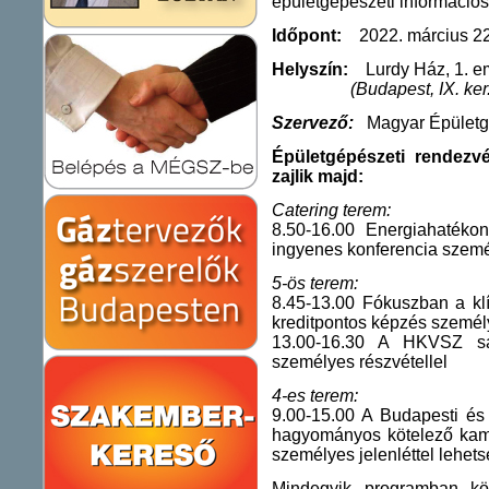
épületgépészeti információ
Időpont:
2022. március 22.
Helyszín:
Lurdy Ház, 1. emel
(Budapest, IX. ke
Szervező:
Magyar Épületg
Épületgépészeti rendez
zajlik majd:
Catering terem:
8.50-16.00 Energiahatéko
ingyenes konferencia személ
5-ös terem:
8.45-13.00 Fókuszban a kl
kreditpontos képzés személy
13.00-16.30 A HKVSZ saj
személyes részvétellel
4-es terem:
9.00-15.00 A Budapesti é
hagyományos kötelező kama
személyes jelenléttel lehet
Mindegyik programban kö