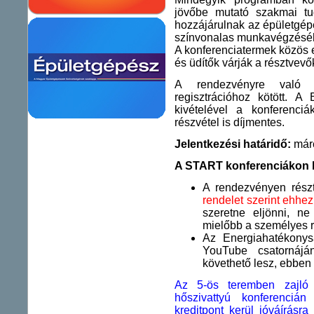
jövőbe mutató szakmai tu
hozzájárulnak az épületgépé
színvonalas munkavégzésé
A konferenciatermek közös el
és üdítők várják a résztvevő
A rendezvényre val
regisztrációhoz kötött.
kivételével a konferenc
részvétel is díjmentes.
Jelentkezési határidő:
márc
A START konferenciákon k
A rendezvényen rész
rendelet szerint ehhez
szeretne eljönni, ne 
mielőbb a személyes r
Az Energiahatékony
YouTube csatornáj
követhető lesz, ebben 
Az 5-ös teremben zajló 
hőszivattyú konferenciá
kreditpont kerül jóváírásra