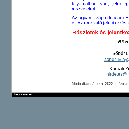
folyamatban van, jelenl
részvételért.
Az ugyanitt zajló délutáni
ér. Az erre való jelentkezés
Részletek és jelentke
Bőve
Sőbér Lí
sober.livia
Kárpáti Z
hirdetes@
Módosítás dátuma: 2022. március 
Impresszum