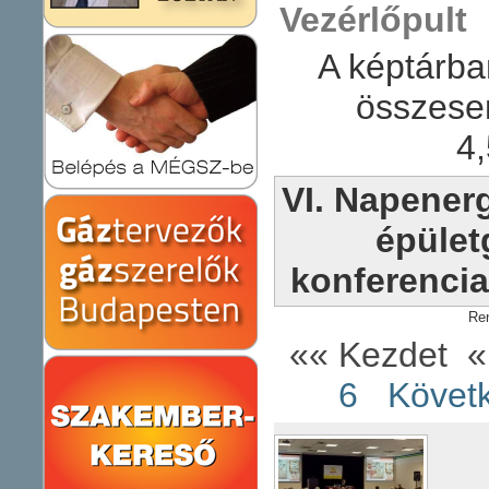
Vezérlőpult
A képtárba
összese
4
VI. Napener
épület
konferencia
Re
«« Kezdet
«
6
Követ