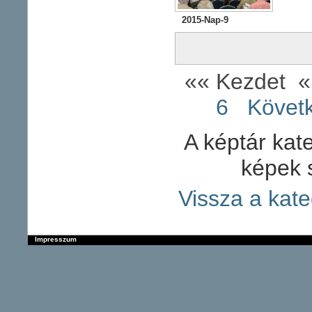
2015-Nap-9
«« Kezdet
«
6
Követ
A képtár kate
képek 
Vissza a kate
Impresszum