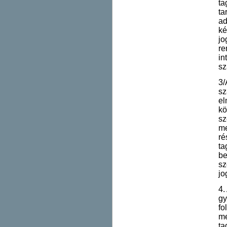
ta
ta
ad
ké
jo
re
in
sz
3/
sz
el
kö
sz
me
ré
ta
be
sz
jo
4.
gy
fo
me
ta