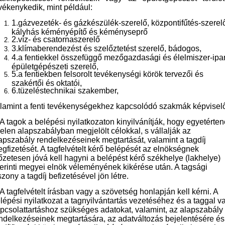
vékenykedik, mint például:
1.gázvezeték- és gázkészülék-szerelő, központifűtés-szerel
kályhás kéményépítő és kéményseprő
2.víz- és csatornaszerelő
3.klímaberendezést és szelőztetést szerelő, bádogos,
4.a fentiekkel összefüggő mezőgazdasági és élelmiszer-ipar
épületgépészeti szerelő,
5.a fentiekben felsorolt tevékenységi körök tervezői és
szakértői és oktatói,
6.tüzeléstechnikai szakember,
lamint a fenti tevékenységekhez kapcsolódó szakmák képviselő
 A tagok a belépési nyi
latkozaton kinyilvánítják, hogy egyetérte
jelen alapszabályban megjelölt célokkal, s vállalják az
apszabály rendelkezéseinek megtartását, valamint a tagdíj
gfizetését. A tagfelvételt kérő belépését az elnökségnek
őzetesen jóvá kell hagyni a belépést kérő székhelye (lakhelye)
erinti megyei elnök véleményének kikérése után. A tagsági
szony a tagdíj befizetésével jön létre.
 A tagfelvételt írásban vagy a szövetség honlapján kell kérni. A
lépési nyilatkozat a tag
nyilvántartás vezetéséhez és a taggal v
pcsolattartáshoz szükséges adatokat, valamint, az alapszabály
ndelkezéseinek megtartására, az adatváltozás bejelentésére és