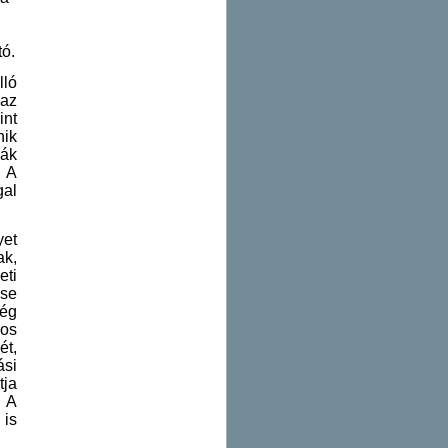
tó.
lló
 az
int
nik
ják
A
gal
yet
ak,
eti
ése
ség
ros
ét,
ási
tja
. A
 is