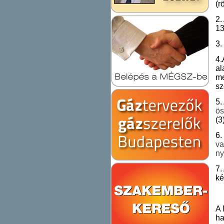
(r
2.
13
3.
4.
al
me
sz
5.
ös
(3
6.
va
ny
7.
ké
A 
ha