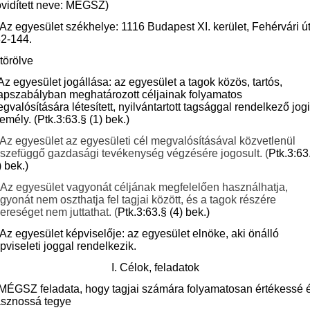
övidített neve: MÉGSZ)
 Az egyesület székhelye: 1116 Budapest XI. kerület, Fehérvári ú
2-144.
 törölve
Az egyesület jogállása: az egyesület a tagok közös, tartós,
apszabályban meghatározott céljainak folyamatos
gvalósítására létesített, nyilvántartott tagsággal rendelkező jogi
emély. (Ptk.3:63.§ (1) bek.)
Az egyesület az egyesületi cél megvalósításával közvetlenül
szefüggő gazdasági tevékenység végzésére jogosult. (
Ptk.3:63
) bek.)
Az
egyesület vagyonát céljának megfelelően használhatja,
gyonát nem oszthatja fel tagjai között, és a tagok részére
ereséget nem juttathat. (
Ptk.3:63.§ (4) bek.)
 Az egyesület képviselője: az egyesület elnöke, aki önálló
pviseleti joggal rendelkezik.
I. Célok, feladatok
MÉGSZ feladata, hogy tagjai számára folyamatosan értékessé 
sznossá tegye