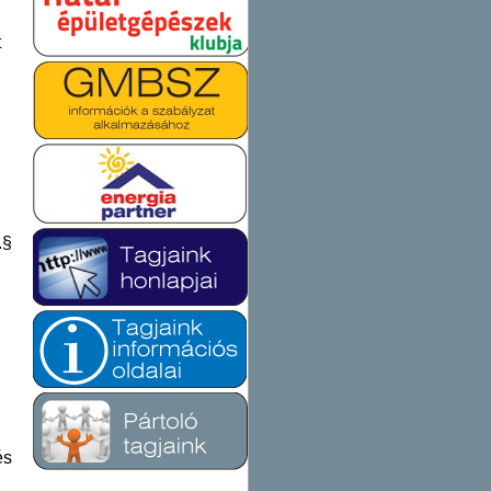
t
.§
és