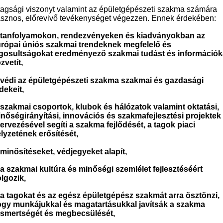
tagsági viszonyt valamint az épületgépészeti szakma számára
sznos, előrevivő tevékenységet végezzen. Ennek érdekében:
 tanfolyamokon, rendezvényeken és kiadványokban az
rópai úniós szakmai trendeknek megfelelő és
gosultságokat eredményező szakmai tudást és információk
zvetít,
 védi az épületgépészeti szakma szakmai és gazdasági
dekeit,
 szakmai csoportok, klubok és hálózatok valamint oktatási,
nőségirányítási, innovációs és szakmafejlesztési projektek
ervezésével segíti a szakma fejlődését, a tagok piaci
lyzetének erősítését,
 minősítéseket, védjegyeket alapít,
 a szakmai kultúra és minőségi szemlélet fejlesztéséért
lgozik,
 a tagokat és az egész épületgépész szakmát arra ösztönzi,
gy munkájukkal és magatartásukkal javítsák a szakma
ismertségét és megbecsülését,