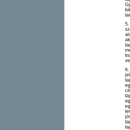
Gy
ki
ta
5.
sz
al
ak
ta
m
ti
ve
6.
je
ta
eg
cé
ta
eg
eg
te
jó
ta
ta