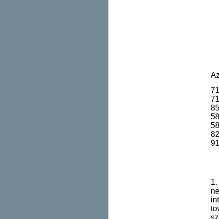
Az
71
71
85
58
58
82
91
1.
ne
in
t
sz