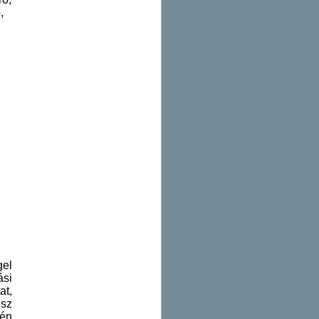
,
gel
ási
at,
sz
tén