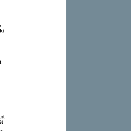
ó
ki
t
ánt
ét
ró,