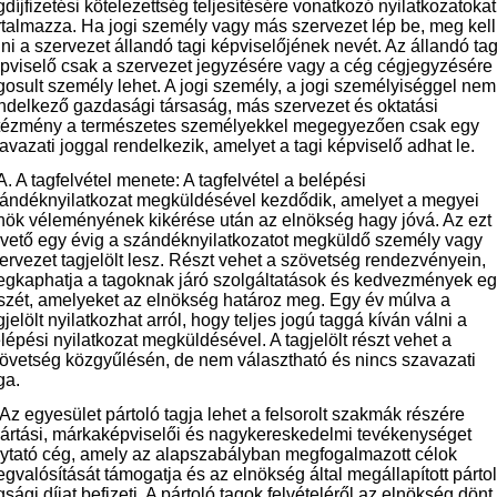
gdíjfizetési kötelezettség teljesítésére vonatkozó nyilatkozatokat
rtalmazza. Ha jogi személy vagy más szervezet lép be, meg kell
ni a szervezet állandó tagi képviselőjének nevét. Az állandó tag
pviselő csak a szervezet jegyzésére vagy a cég cégjegyzésére
gosult személy lehet. A jogi személy, a jogi személyiséggel nem
ndelkező gazdasági társaság, más szervezet és oktatási
tézmény a természetes személyekkel megegyezően csak egy
avazati joggal rendelkezik, amelyet a tagi képviselő adhat le.
A. A tagfelvétel menete: A tagfelvétel a belépési
ándéknyilatkozat megküldésével kezdődik, amelyet a megyei
nök véleményének kikérése után az elnökség hagy jóvá. Az ezt
vető egy évig a szándéknyilatkozatot megküldő személy vagy
ervezet tagjelölt lesz. Részt vehet a szövetség rendezvényein,
gkaphatja a tagoknak járó szolgáltatások és kedvezmények e
szét, amelyeket az elnökség határoz meg. Egy év múlva a
gjelölt nyilatkozhat arról, hogy teljes jogú taggá kíván válni a
lépési nyilatkozat megküldésével. A tagjelölt részt vehet a
övetség közgyűlésén, de nem választható és nincs szavazati
ga.
 Az egyesület pártoló tagja lehet a felsorolt szakmák részére
ártási, márkaképviselői és nagykereskedelmi tevékenységet
lytató cég, amely az alapszabályban megfogalmazott célok
gvalósítását támogatja és az elnökség által megállapított párto
gsági díjat befizeti. A pártoló tagok felvételéről az elnökség dönt