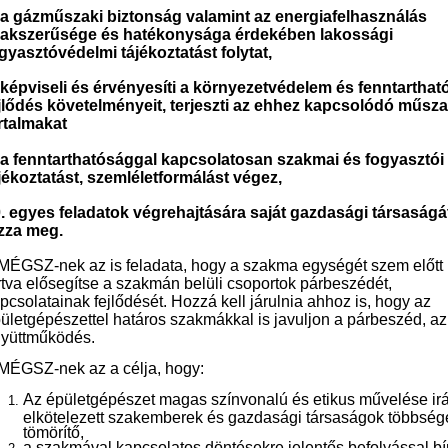
 a gázműszaki biztonság valamint az energiafelhasználás
akszerűsége és hatékonysága érdekében lakossági
gyasztóvédelmi tájékoztatást folytat,
 képviseli és érvényesíti a környezetvédelem és fenntarthat
jlődés követelményeit, terjeszti az ehhez kapcsolódó műsza
rtalmakat
 a fenntarthatósággal kapcsolatosan szakmai és fogyasztói
jékoztatást, szemléletformálást végez,
. egyes feladatok végrehajtására saját gazdasági társaságá
zza meg.
MÉGSZ-nek az is feladata, hogy a szakma egységét szem előtt
rtva elősegítse a szakmán belüli csoportok párbeszédét,
pcsolatainak fejlődését. Hozzá kell járulnia ahhoz is, hogy az
ületgépészettel határos szakmákkal is javuljon a párbeszéd, az
yüttműködés.
MÉGSZ-nek az a célja, hogy:
Az épületgépészet magas színvonalú és etikus művelése ir
elkötelezett szakemberek és gazdasági társaságok többség
tömörítő,
a szakmával kapcsolatos döntésekre jelentős befolyással bí