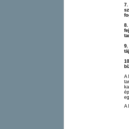
7.
sz
fo
8.
fe
ta
9.
tá
10
bí
A 
ta
ka
ép
eg
A 