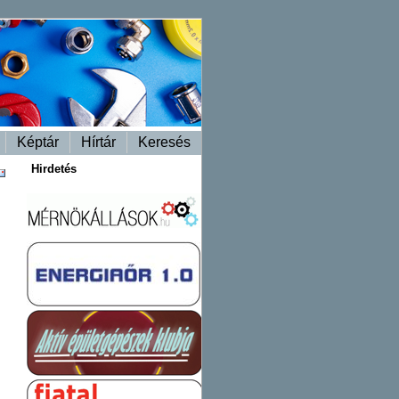
Képtár
Hírtár
Keresés
Hirdetés