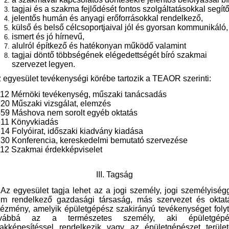
tagjai és a szakma fejlődését fontos szolgáltatásokkal segítő
jelentős humán és anyagi erőforrásokkal rendelkező,
külső és belső célcsoportjaival jól és gyorsan kommunikáló,
ismert és jó hírnevű,
alulról építkező és hatékonyan működő valamint
tagjai döntő többségének elégedettségét bíró szakmai
szervezet legyen.
 egyesület tevékenységi körébe tartozik a TEAOR szerinti:
12 Mérnöki tevékenység, műszaki tanácsadás
20 Műszaki vizsgálat, elemzés
59 Máshova nem sorolt egyéb oktatás
11 Könyvkiadás
14 Folyóirat, időszaki kiadvány kiadása
30 Konferencia, kereskedelmi bemutató szervezése
12 Szakmai érdekképviselet
III. Tagság
 Az egyesület tagja lehet az a jogi személy, jogi személyiség
m rendelkező gazdasági társaság, más szervezet és oktat
tézmény, amelyik épületgépész szakirányú tevékenységet folyt
ovábbá az a természetes személy, aki épületgépé
akképesítéssel rendelkezik vagy az épületgépészet terüle