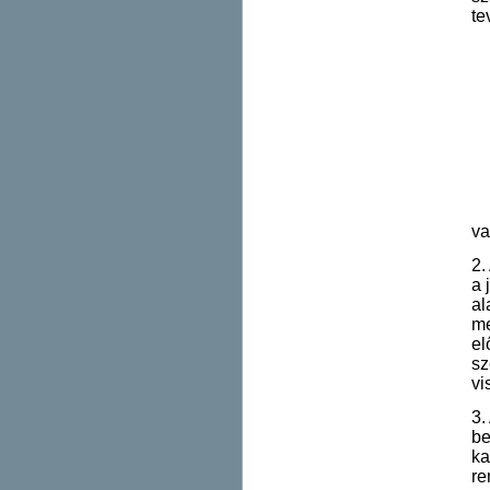
te
va
2.
a 
al
me
el
sz
vi
3.
be
ka
re