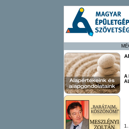
MÉ
A
A
A
1.