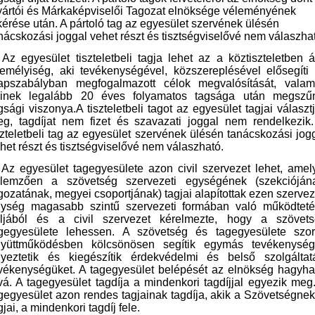
ártói és Márkaképviselői Tagozat elnöksége véleményének
kérése után. A pártoló tag az egyesület szervének ülésén
nácskozási joggal vehet részt és tisztségviselővé nem válaszha
 Az egyesület tiszteletbeli tagja lehet az a köztiszteletben á
emélyiség, aki tevékenységével, közszereplésével elősegíti
apszabályban megfogalmazott célok megvalósítását,
valam
inek legalább 20 éves folyamatos tagsága után megszű
gsági viszonya.
A tiszteletbeli tagot
az egyesület tagjai
választ
eg,
tagdíjat nem fizet és szavazati joggal nem rendelkezik
.
szteletbeli tag az egyesület szervének ülésén tanácskozási jog
het részt és tisztségviselővé nem válaszható.
 Az egyesület tagegyesülete azon civil szervezet lehet, amel
llemzően a szövetség szervezeti egységének (szekcióján
gozatának, megyei csoportjának) tagjai alapítottak ezen szervez
ység magasabb szintű szervezeti formában való működtet
ljából és a civil szervezet kérelmezte, hogy a szövet
gegyesülete lehessen. A szövetség és tagegyesülete szo
yüttműködésben kölcsönösen segítik egymás tevékenység
yeztetik és kiegészítik érdekvédelmi és belső szolgáltat
vékenységüket. A tagegyesület belépését az elnökség hagyha
vá. A tagegyesület tagdíja a mindenkori tagdíjjal egyezik meg
gegyesület azon rendes tagjainak tagdíja, akik a Szövetségnek
gjai, a mindenkori tagdíj fele.