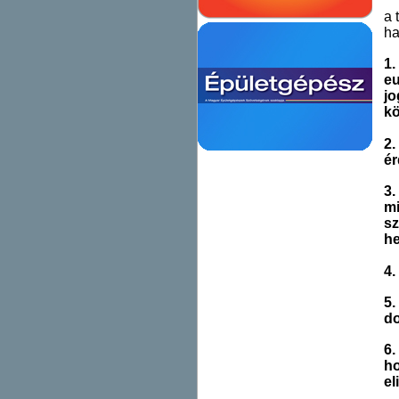
a 
ha
1.
eu
jo
kö
2.
ér
3.
mi
sz
he
4.
5.
do
6.
ho
el